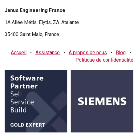
Janus Engineering France
1A Allée Métis, Elytis, ZA. Atalante
35400 Saint Malo, France
Accueil
•
Assistance
•
À propos de nous
•
Blog
•
Politique de confidentialité